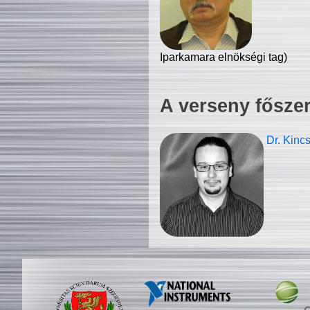
Iparkamara elnökségi tag)
A verseny fősze
Dr. Kinc