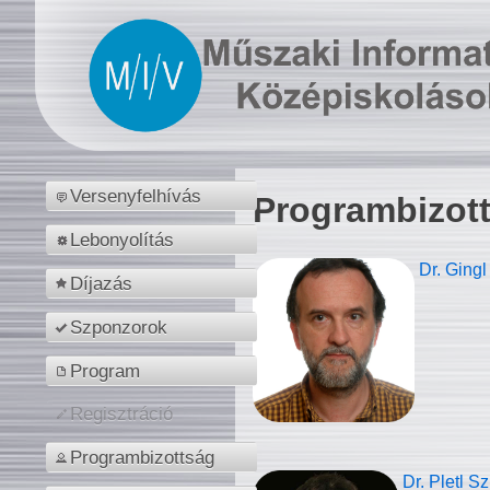
Versenyfelhívás
Programbizot
Lebonyolítás
Dr. Gingl
Díjazás
Szponzorok
Program
Regisztráció
Programbizottság
Dr. Pletl S