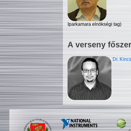
Iparkamara elnökségi tag)
A verseny fősze
Dr. Kinc