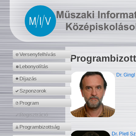
Versenyfelhívás
Programbizot
Lebonyolítás
Dr. Gingl
Díjazás
Szponzorok
Program
Regisztráció
Programbizottság
Dr. Pletl S