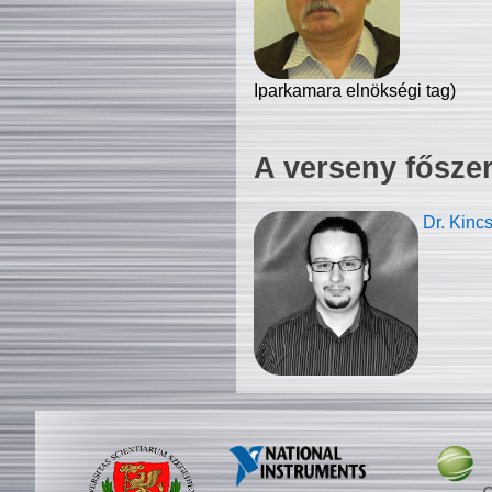
Iparkamara elnökségi tag)
A verseny fősze
Dr. Kinc