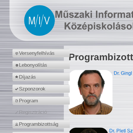
Versenyfelhívás
Programbizot
Lebonyolítás
Dr. Gingl
Díjazás
Szponzorok
Program
Regisztráció
Programbizottság
Dr. Pletl S