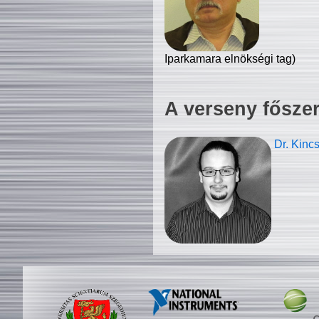
Iparkamara elnökségi tag)
A verseny fősze
Dr. Kinc