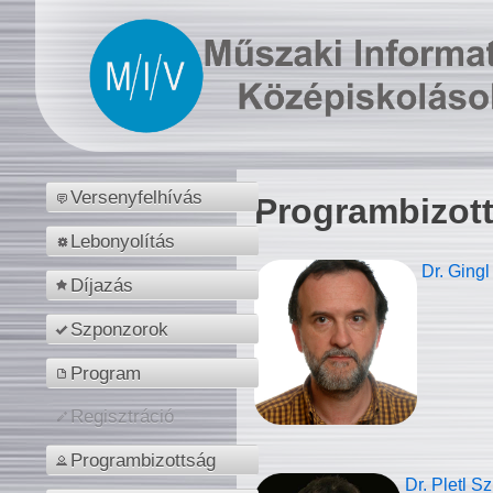
Versenyfelhívás
Programbizot
Lebonyolítás
Dr. Gingl
Díjazás
Szponzorok
Program
Regisztráció
Programbizottság
Dr. Pletl S