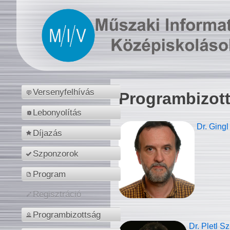
Versenyfelhívás
Programbizot
Lebonyolítás
Dr. Gingl
Díjazás
Szponzorok
Program
Regisztráció
Programbizottság
Dr. Pletl S