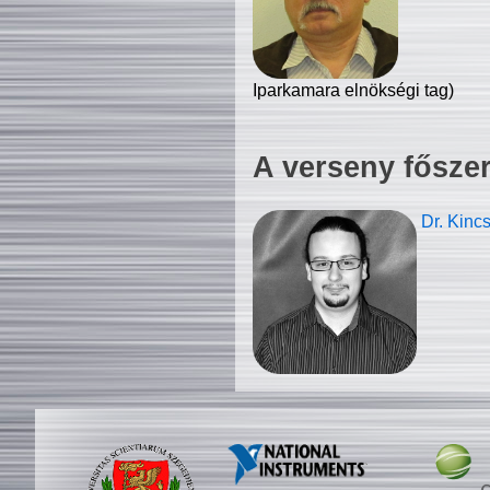
Iparkamara elnökségi tag)
A verseny fősze
Dr. Kinc