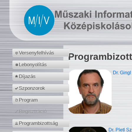
Versenyfelhívás
Programbizot
Lebonyolítás
Dr. Gingl
Díjazás
Szponzorok
Program
Regisztráció
Programbizottság
Dr. Pletl S