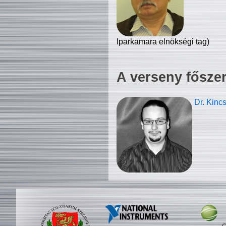
Iparkamara elnökségi tag)
A verseny fősze
Dr. Kinc