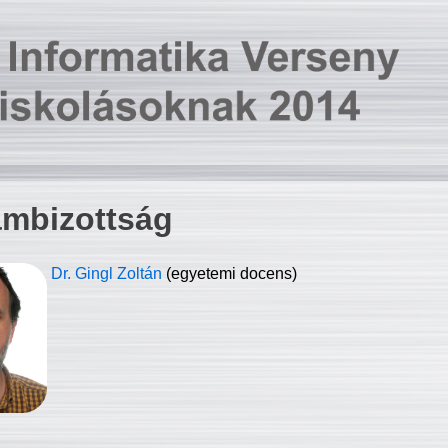
ambizottság
Dr. Gingl Zoltán
(egyetemi docens)