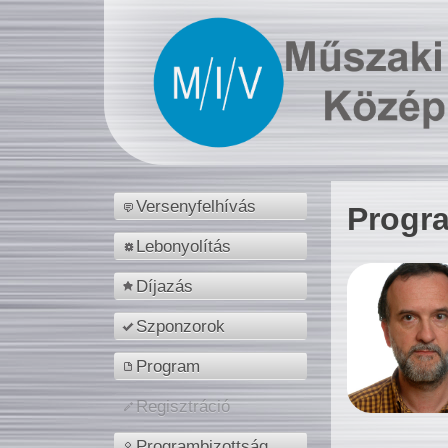
Versenyfelhívás
Progr
Lebonyolítás
Díjazás
Szponzorok
Program
Regisztráció
Programbizottság