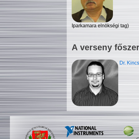
Iparkamara elnökségi tag)
A verseny fősze
Dr. Kinc