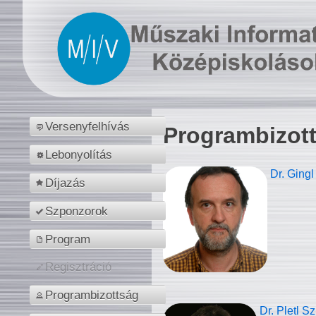
Versenyfelhívás
Programbizot
Lebonyolítás
Dr. Gingl
Díjazás
Szponzorok
Program
Regisztráció
Programbizottság
Dr. Pletl S