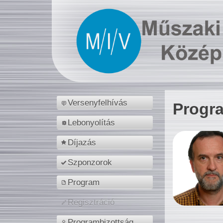
Versenyfelhívás
Progr
Lebonyolítás
Díjazás
Szponzorok
Program
Regisztráció
Programbizottság