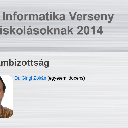
ambizottság
Dr. Gingl Zoltán
(egyetemi docens)