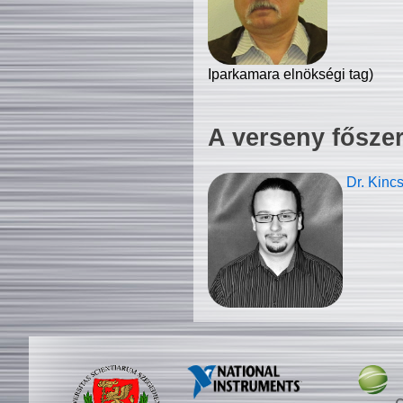
Iparkamara elnökségi tag)
A verseny fősze
Dr. Kinc