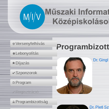
Versenyfelhívás
Programbizot
Lebonyolítás
Dr. Gingl
Díjazás
Szponzorok
Program
Regisztráció
Programbizottság
Dr. Pletl S