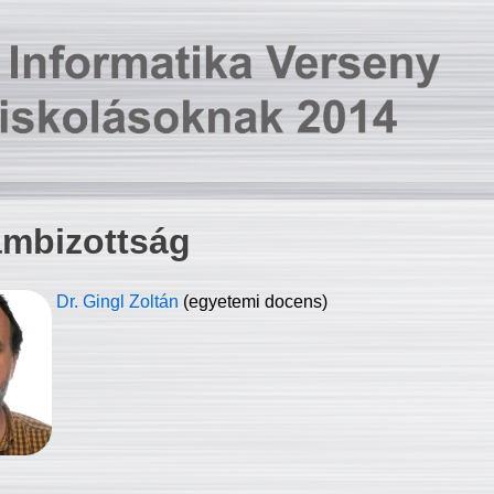
ambizottság
Dr. Gingl Zoltán
(egyetemi docens)