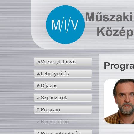
Versenyfelhívás
Progr
Lebonyolítás
Díjazás
Szponzorok
Program
Regisztráció
Programbizottság