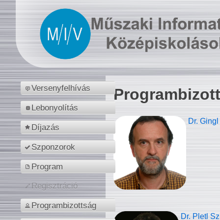
Versenyfelhívás
Programbizot
Lebonyolítás
Dr. Gingl
Díjazás
Szponzorok
Program
Regisztráció
Programbizottság
Dr. Pletl S