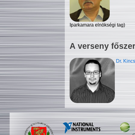
Iparkamara elnökségi tag)
A verseny fősze
Dr. Kinc