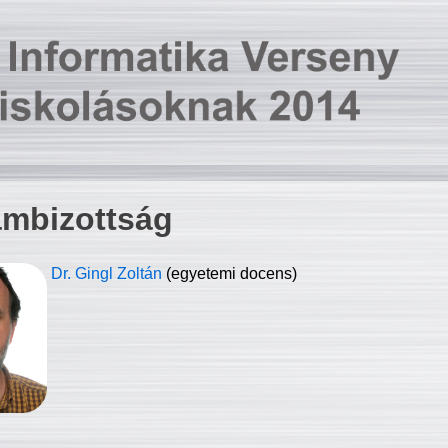
ambizottság
Dr. Gingl Zoltán
(egyetemi docens)