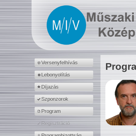
Versenyfelhívás
Progr
Lebonyolítás
Díjazás
Szponzorok
Program
Regisztráció
Programbizottság