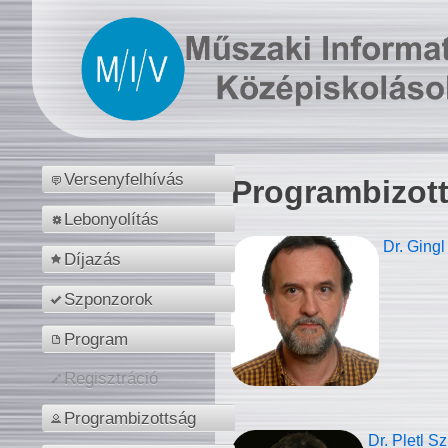
Versenyfelhívás
Programbizot
Lebonyolítás
Dr. Gingl
Díjazás
Szponzorok
Program
Regisztráció
Programbizottság
Dr. Pletl S