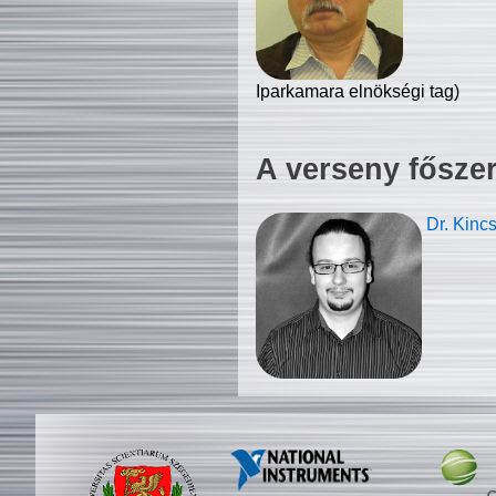
Iparkamara elnökségi tag)
A verseny fősze
Dr. Kinc