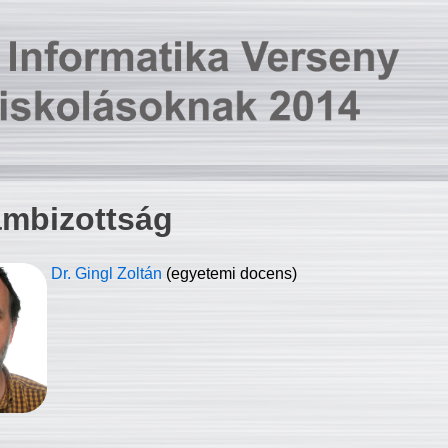
ambizottság
Dr. Gingl Zoltán
(egyetemi docens)