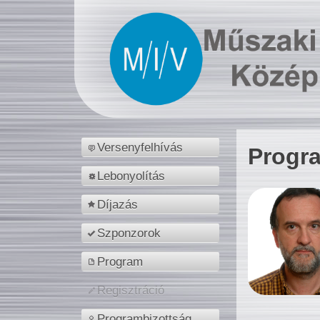
Versenyfelhívás
Progr
Lebonyolítás
Díjazás
Szponzorok
Program
Regisztráció
Programbizottság