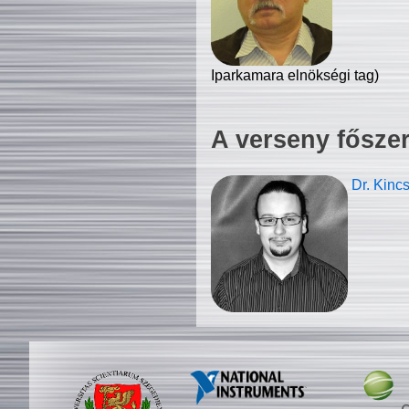
Iparkamara elnökségi tag)
A verseny fősze
Dr. Kinc