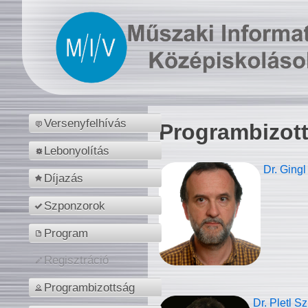
Versenyfelhívás
Programbizot
Lebonyolítás
Dr. Gingl
Díjazás
Szponzorok
Program
Regisztráció
Programbizottság
Dr. Pletl S