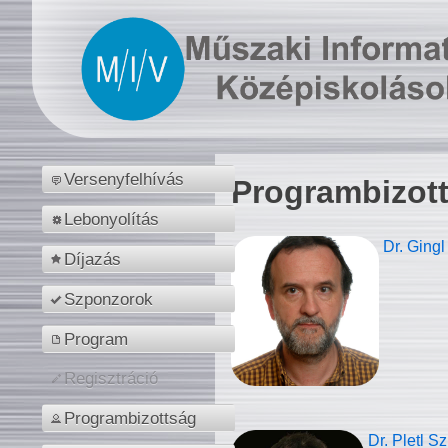
Versenyfelhívás
Programbizot
Lebonyolítás
Dr. Gingl
Díjazás
Szponzorok
Program
Regisztráció
Programbizottság
Dr. Pletl S