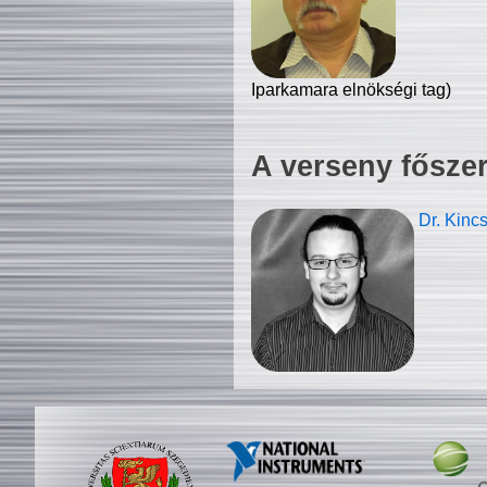
Iparkamara elnökségi tag)
A verseny fősze
Dr. Kinc