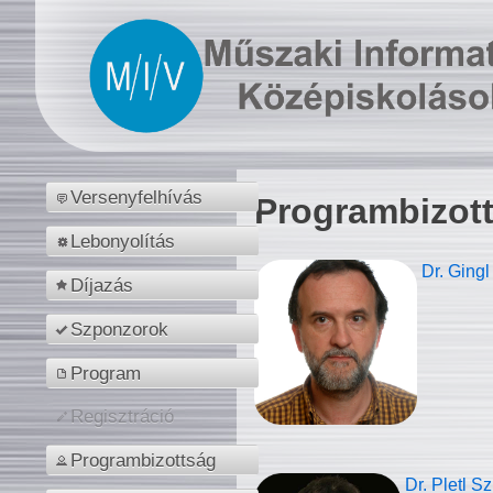
Versenyfelhívás
Programbizot
Lebonyolítás
Dr. Gingl
Díjazás
Szponzorok
Program
Regisztráció
Programbizottság
Dr. Pletl S