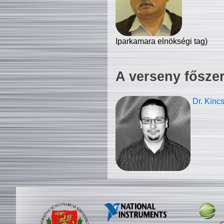
Iparkamara elnökségi tag)
A verseny fősze
Dr. Kinc