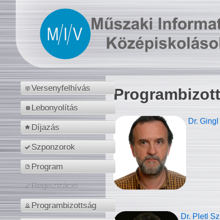
Versenyfelhívás
Programbizot
Lebonyolítás
Dr. Gingl
Díjazás
Szponzorok
Program
Regisztráció
Programbizottság
Dr. Pletl S