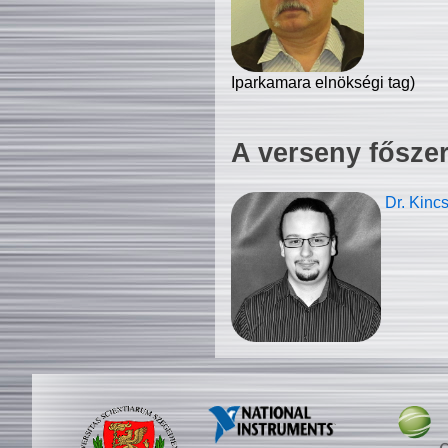
Iparkamara elnökségi tag)
A verseny fősze
Dr. Kinc