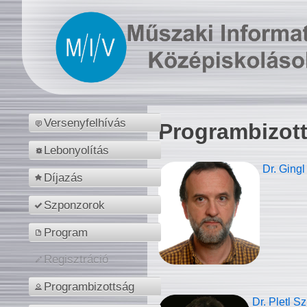
Versenyfelhívás
Programbizot
Lebonyolítás
Dr. Gingl
Díjazás
Szponzorok
Program
Regisztráció
Programbizottság
Dr. Pletl S