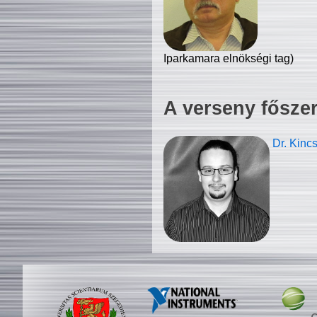
Iparkamara elnökségi tag)
A verseny fősze
Dr. Kinc