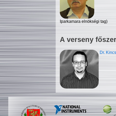
Iparkamara elnökségi tag)
A verseny fősze
Dr. Kinc