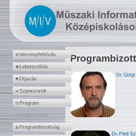
Versenyfelhívás
Programbizot
Lebonyolítás
Dr. Gingl
Díjazás
Szponzorok
Program
Regisztráció
Programbizottság
Dr. Pletl S