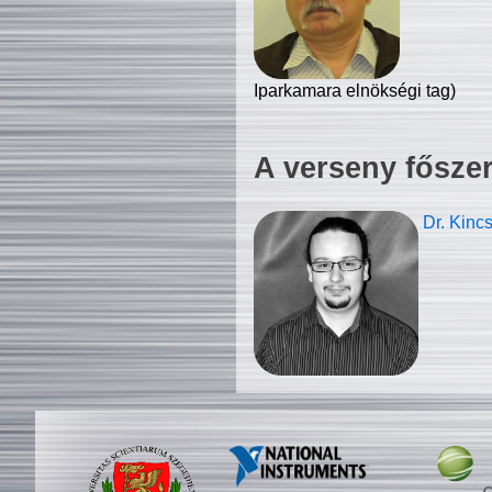
Iparkamara elnökségi tag)
A verseny fősze
Dr. Kinc