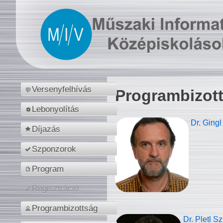
Versenyfelhívás
Programbizot
Lebonyolítás
Dr. Gingl
Díjazás
Szponzorok
Program
Regisztráció
Programbizottság
Dr. Pletl S