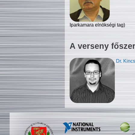
Iparkamara elnökségi tag)
A verseny fősze
Dr. Kinc