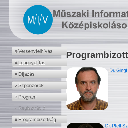
Versenyfelhívás
Programbizot
Lebonyolítás
Dr. Gingl
Díjazás
Szponzorok
Program
Regisztráció
Programbizottság
Dr. Pletl S