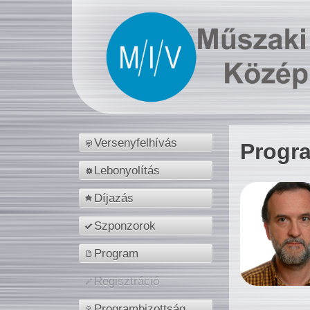
Versenyfelhívás
Progr
Lebonyolítás
Díjazás
Szponzorok
Program
Regisztráció
Programbizottság