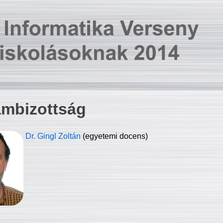
ambizottság
Dr. Gingl Zoltán
(egyetemi docens)