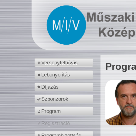
Versenyfelhívás
Progr
Lebonyolítás
Díjazás
Szponzorok
Program
Regisztráció
Programbizottság