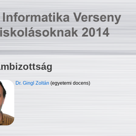
ambizottság
Dr. Gingl Zoltán
(egyetemi docens)