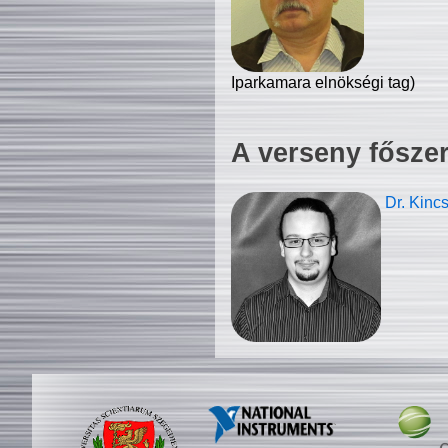
Iparkamara elnökségi tag)
A verseny fősze
Dr. Kinc