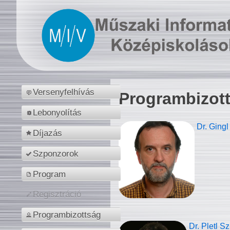
Versenyfelhívás
Programbizot
Lebonyolítás
Dr. Gingl
Díjazás
Szponzorok
Program
Regisztráció
Programbizottság
Dr. Pletl S