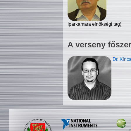
Iparkamara elnökségi tag)
A verseny fősze
Dr. Kinc