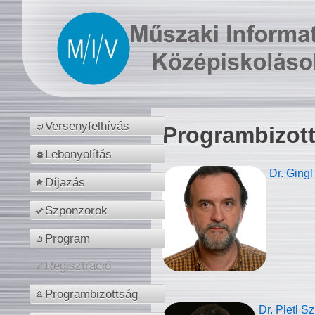
Versenyfelhívás
Programbizot
Lebonyolítás
Dr. Gingl
Díjazás
Szponzorok
Program
Regisztráció
Programbizottság
Dr. Pletl S