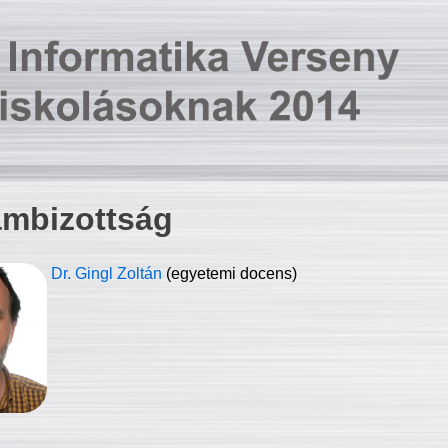
ambizottság
Dr. Gingl Zoltán
(egyetemi docens)