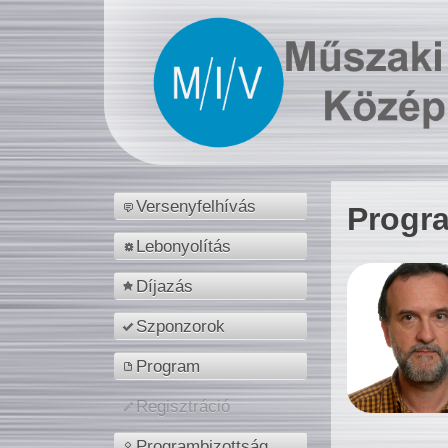
Versenyfelhívás
Progr
Lebonyolítás
Díjazás
Szponzorok
Program
Regisztráció
Programbizottság