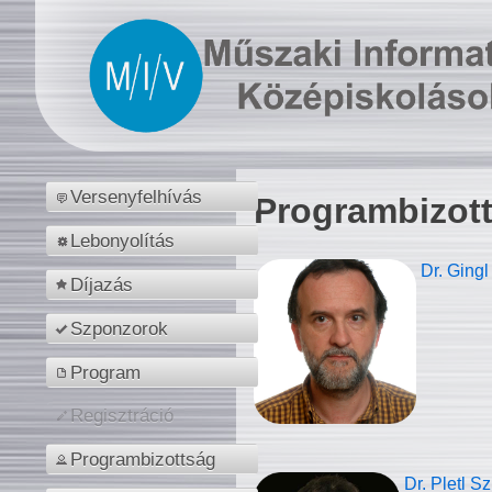
Versenyfelhívás
Programbizot
Lebonyolítás
Dr. Gingl
Díjazás
Szponzorok
Program
Regisztráció
Programbizottság
Dr. Pletl S