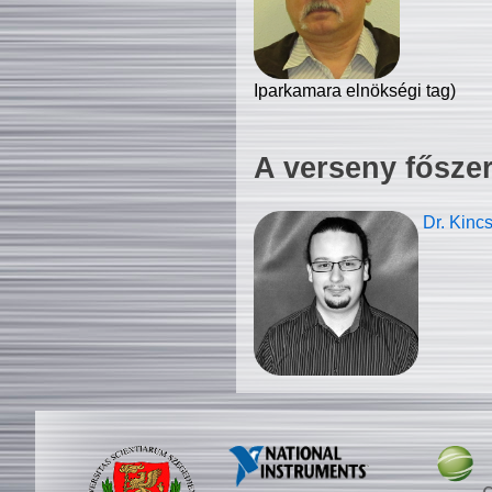
Iparkamara elnökségi tag)
A verseny fősze
Dr. Kinc