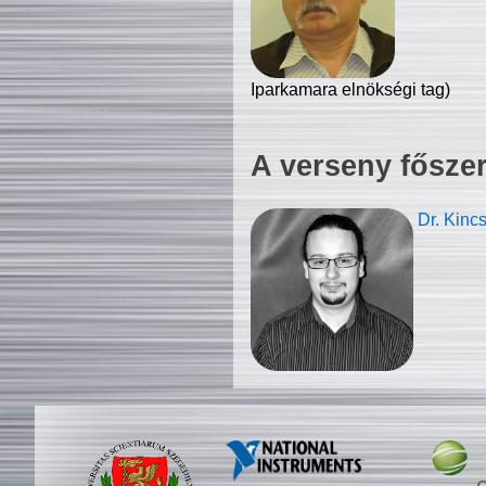
Iparkamara elnökségi tag)
A verseny fősze
Dr. Kinc