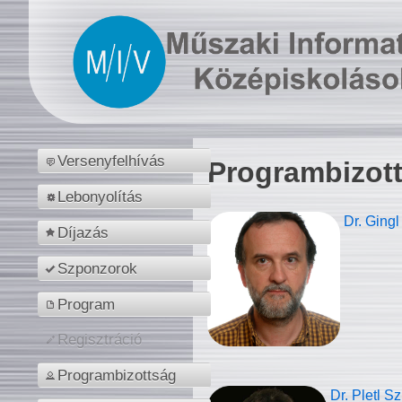
Versenyfelhívás
Programbizot
Lebonyolítás
Dr. Gingl
Díjazás
Szponzorok
Program
Regisztráció
Programbizottság
Dr. Pletl S