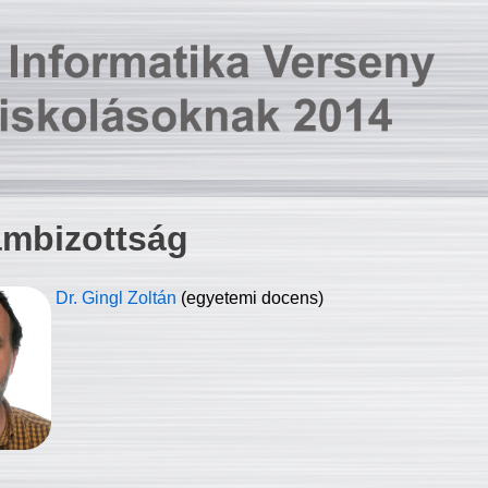
ambizottság
Dr. Gingl Zoltán
(egyetemi docens)