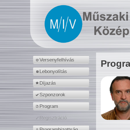
Versenyfelhívás
Progr
Lebonyolítás
Díjazás
Szponzorok
Program
Regisztráció
Programbizottság