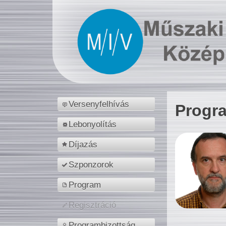
Versenyfelhívás
Progr
Lebonyolítás
Díjazás
Szponzorok
Program
Regisztráció
Programbizottság