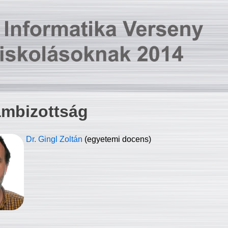
ambizottság
Dr. Gingl Zoltán
(egyetemi docens)