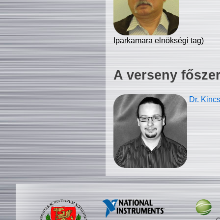
Iparkamara elnökségi tag)
A verseny fősze
Dr. Kinc