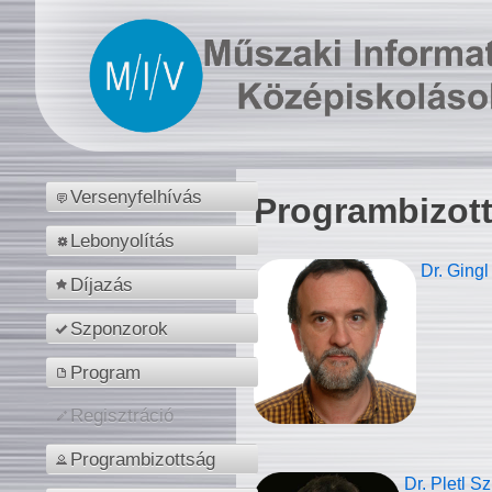
Versenyfelhívás
Programbizot
Lebonyolítás
Dr. Gingl
Díjazás
Szponzorok
Program
Regisztráció
Programbizottság
Dr. Pletl S