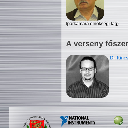
Iparkamara elnökségi tag)
A verseny fősze
Dr. Kinc