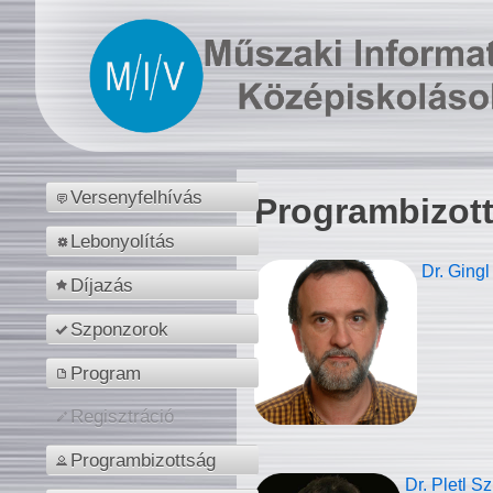
Versenyfelhívás
Programbizot
Lebonyolítás
Dr. Gingl
Díjazás
Szponzorok
Program
Regisztráció
Programbizottság
Dr. Pletl S