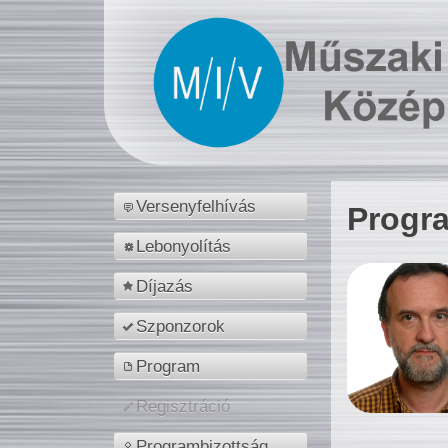
Versenyfelhívás
Progr
Lebonyolítás
Díjazás
Szponzorok
Program
Regisztráció
Programbizottság