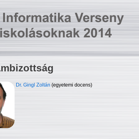
ambizottság
Dr. Gingl Zoltán
(egyetemi docens)