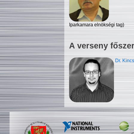
Iparkamara elnökségi tag)
A verseny fősze
Dr. Kinc