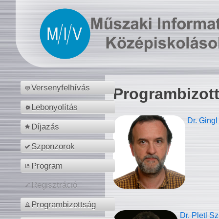
Versenyfelhívás
Programbizot
Lebonyolítás
Dr. Gingl
Díjazás
Szponzorok
Program
Regisztráció
Programbizottság
Dr. Pletl S