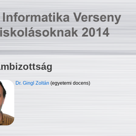
ambizottság
Dr. Gingl Zoltán
(egyetemi docens)