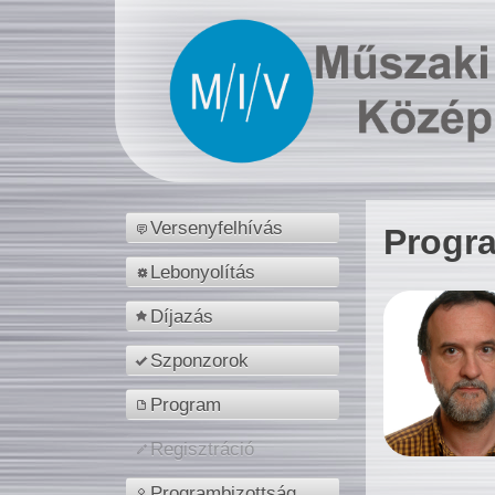
Versenyfelhívás
Progr
Lebonyolítás
Díjazás
Szponzorok
Program
Regisztráció
Programbizottság