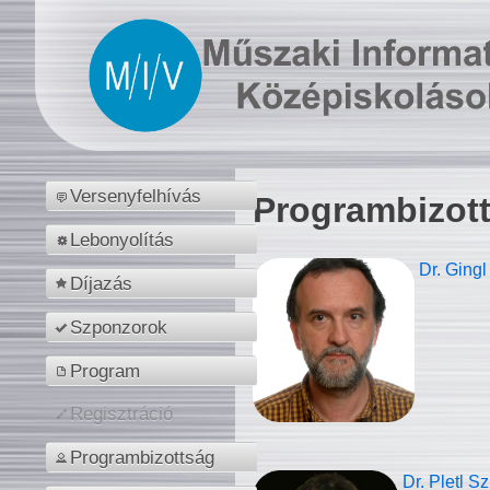
Versenyfelhívás
Programbizot
Lebonyolítás
Dr. Gingl
Díjazás
Szponzorok
Program
Regisztráció
Programbizottság
Dr. Pletl S