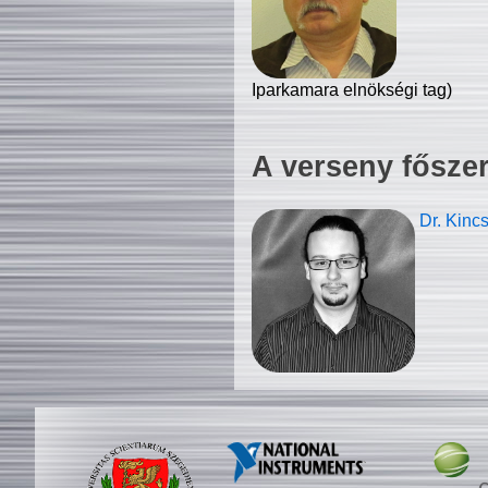
Iparkamara elnökségi tag)
A verseny fősze
Dr. Kinc