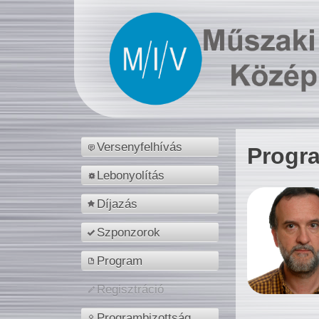
Versenyfelhívás
Progr
Lebonyolítás
Díjazás
Szponzorok
Program
Regisztráció
Programbizottság