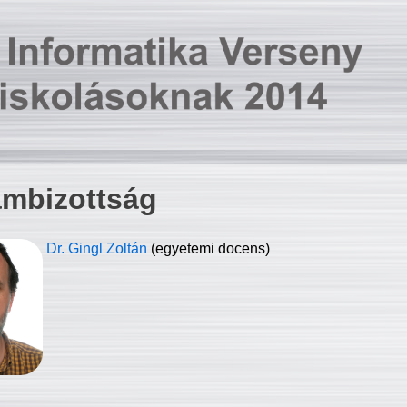
ambizottság
Dr. Gingl Zoltán
(egyetemi docens)