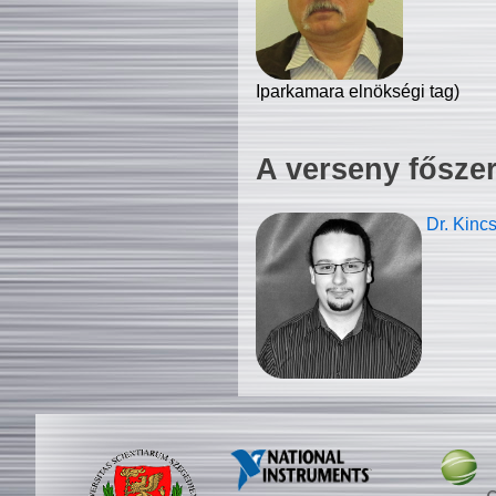
Iparkamara elnökségi tag)
A verseny fősze
Dr. Kinc