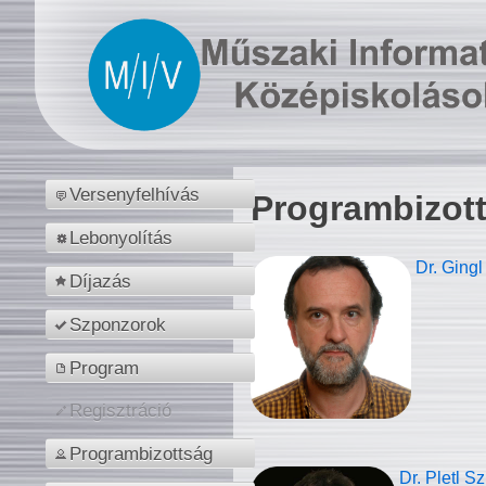
Versenyfelhívás
Programbizot
Lebonyolítás
Dr. Gingl
Díjazás
Szponzorok
Program
Regisztráció
Programbizottság
Dr. Pletl S