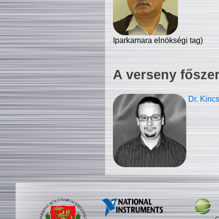
Iparkamara elnökségi tag)
A verseny fősze
Dr. Kinc