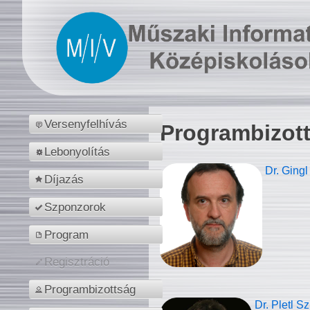
Versenyfelhívás
Programbizot
Lebonyolítás
Dr. Gingl
Díjazás
Szponzorok
Program
Regisztráció
Programbizottság
Dr. Pletl S