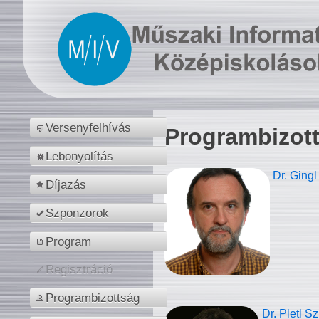
Versenyfelhívás
Programbizot
Lebonyolítás
Dr. Gingl
Díjazás
Szponzorok
Program
Regisztráció
Programbizottság
Dr. Pletl S