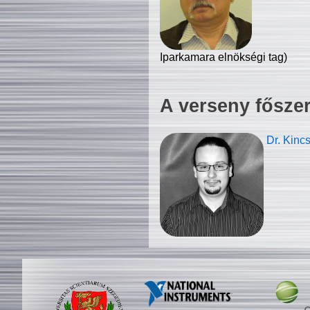
Iparkamara elnökségi tag)
A verseny fősze
Dr. Kinc