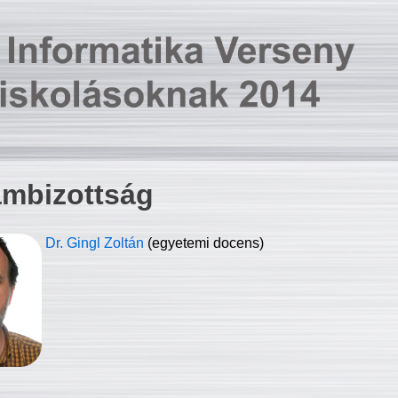
ambizottság
Dr. Gingl Zoltán
(egyetemi docens)