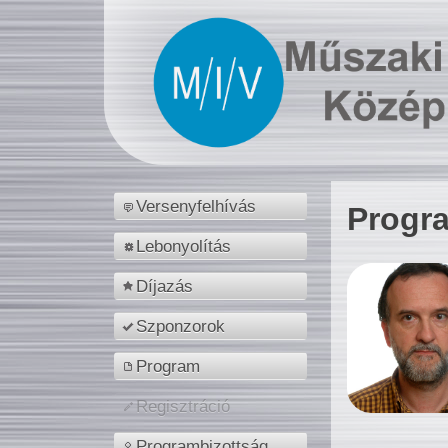
Versenyfelhívás
Progr
Lebonyolítás
Díjazás
Szponzorok
Program
Regisztráció
Programbizottság