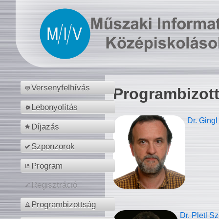
Versenyfelhívás
Programbizot
Lebonyolítás
Dr. Gingl
Díjazás
Szponzorok
Program
Regisztráció
Programbizottság
Dr. Pletl S