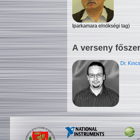
Iparkamara elnökségi tag)
A verseny fősze
Dr. Kinc