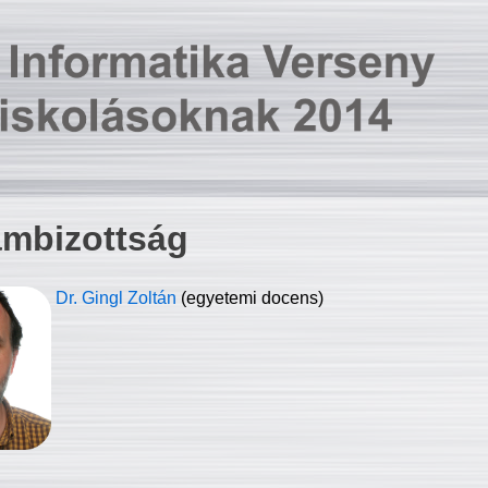
ambizottság
Dr. Gingl Zoltán
(egyetemi docens)