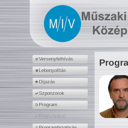
Versenyfelhívás
Progr
Lebonyolítás
Díjazás
Szponzorok
Program
Regisztráció
Programbizottság