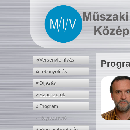
Versenyfelhívás
Progr
Lebonyolítás
Díjazás
Szponzorok
Program
Regisztráció
Programbizottság