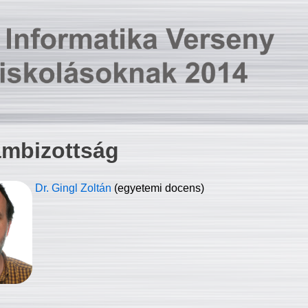
ambizottság
Dr. Gingl Zoltán
(egyetemi docens)