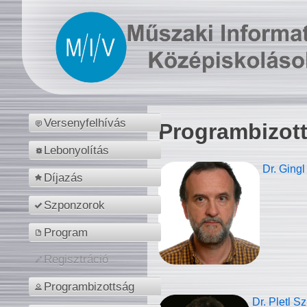
Versenyfelhívás
Programbizot
Lebonyolítás
Dr. Gingl
Díjazás
Szponzorok
Program
Regisztráció
Programbizottság
Dr. Pletl S