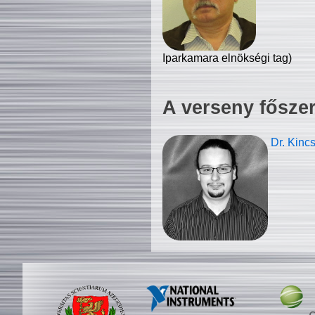
Iparkamara elnökségi tag)
A verseny fősze
Dr. Kinc