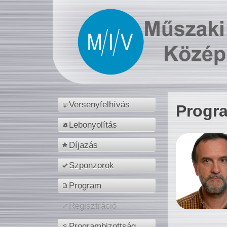
Versenyfelhívás
Progr
Lebonyolítás
Díjazás
Szponzorok
Program
Regisztráció
Programbizottság