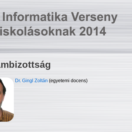
ambizottság
Dr. Gingl Zoltán
(egyetemi docens)