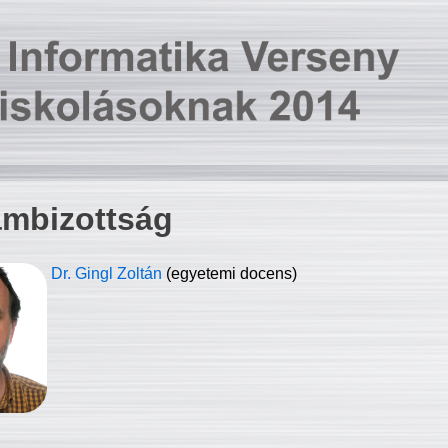
ambizottság
Dr. Gingl Zoltán
(egyetemi docens)