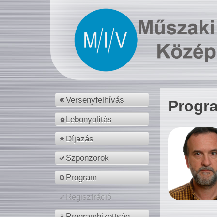
Versenyfelhívás
Progr
Lebonyolítás
Díjazás
Szponzorok
Program
Regisztráció
Programbizottság