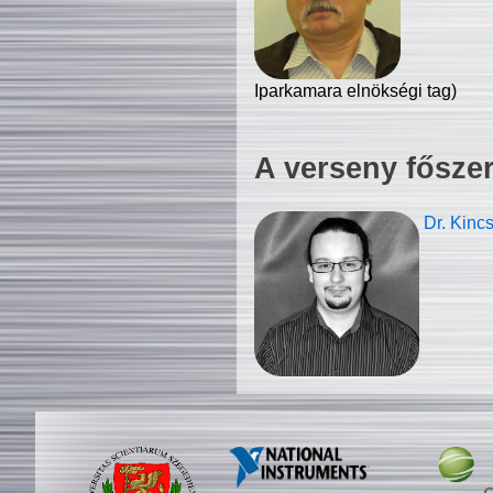
Iparkamara elnökségi tag)
A verseny fősze
Dr. Kinc