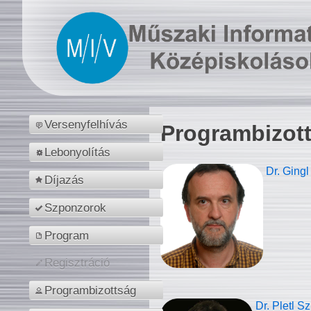
Versenyfelhívás
Programbizot
Lebonyolítás
Dr. Gingl
Díjazás
Szponzorok
Program
Regisztráció
Programbizottság
Dr. Pletl S